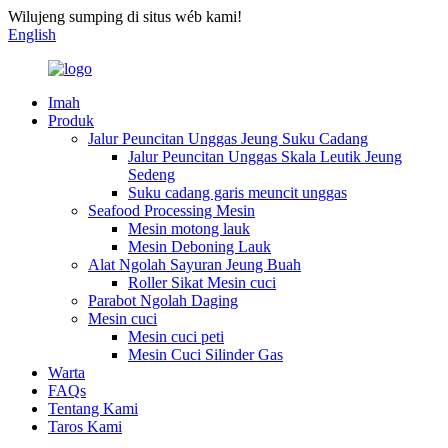
Wilujeng sumping di situs wéb kami!
English
Imah
Produk
Jalur Peuncitan Unggas Jeung Suku Cadang
Jalur Peuncitan Unggas Skala Leutik Jeung
Sedeng
Suku cadang garis meuncit unggas
Seafood Processing Mesin
Mesin motong lauk
Mesin Deboning Lauk
Alat Ngolah Sayuran Jeung Buah
Roller Sikat Mesin cuci
Parabot Ngolah Daging
Mesin cuci
Mesin cuci peti
Mesin Cuci Silinder Gas
Warta
FAQs
Tentang Kami
Taros Kami