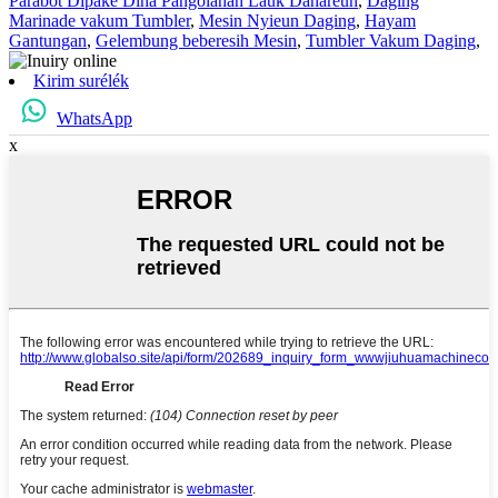
Parabot Dipaké Dina Pangolahan Lauk Dahareun
,
Daging
Marinade vakum Tumbler
,
Mesin Nyieun Daging
,
Hayam
Gantungan
,
Gelembung beberesih Mesin
,
Tumbler Vakum Daging
,
Kirim surélék
WhatsApp
x