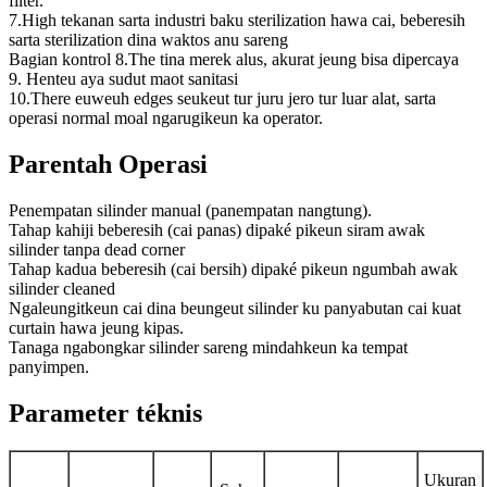
filter.
7.High tekanan sarta industri baku sterilization hawa cai, beberesih
sarta sterilization dina waktos anu sareng
Bagian kontrol 8.The tina merek alus, akurat jeung bisa dipercaya
9. Henteu aya sudut maot sanitasi
10.There euweuh edges seukeut tur juru jero tur luar alat, sarta
operasi normal moal ngarugikeun ka operator.
Parentah Operasi
Penempatan silinder manual (panempatan nangtung).
Tahap kahiji beberesih (cai panas) dipaké pikeun siram awak
silinder tanpa dead corner
Tahap kadua beberesih (cai bersih) dipaké pikeun ngumbah awak
silinder cleaned
Ngaleungitkeun cai dina beungeut silinder ku panyabutan cai kuat
curtain hawa jeung kipas.
Tanaga ngabongkar silinder sareng mindahkeun ka tempat
panyimpen.
Parameter téknis
Ukuran