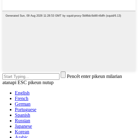
Pencét enter pikeun milarian
atanapi ESC pikeun nutup
English
French
German
Portuguese
Spanish
Russian
Japanese
Korean
Arabic