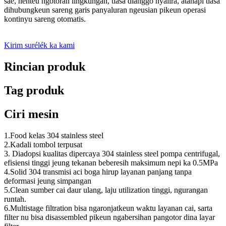
saé, henteu ngotoran lingkungan, tiasa dianggo nyalira, atanapi tiasa
dihubungkeun sareng garis panyaluran ngeusian pikeun operasi
kontinyu sareng otomatis.
Kirim surélék ka kami
Rincian produk
Tag produk
Ciri mesin
1.Food kelas 304 stainless steel
2.Kadali tombol terpusat
3. Diadopsi kualitas dipercaya 304 stainless steel pompa centrifugal,
efisiensi tinggi jeung tekanan beberesih maksimum nepi ka 0.5MPa
4.Solid 304 transmisi aci boga hirup layanan panjang tanpa
deformasi jeung simpangan
5.Clean sumber cai daur ulang, laju utilization tinggi, ngurangan
runtah.
6.Multistage filtration bisa ngaronjatkeun waktu layanan cai, sarta
filter nu bisa disassembled pikeun ngabersihan pangotor dina layar