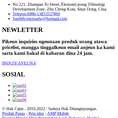
No 221, Zhanqian Xi Street, Ékonomi jeung Téhnologi
Development Zone, Zhu Cheng Kota, Shan Dong, Cina.
Telepon:
0086-13853537860
Surélék:
joezoudw@hotmail.com
NEWLETTER
Pikeun inquiries ngeunaan produk urang atawa
pricelist, mangga tinggalkeun email anjeun ka kami
sarta kami bakal di kabaran dina 24 jam.
INQUIY AYEUNA
SOSIAL
© Hak Cipta - 2010-2022 : Sadaya Hak Ditangtayungan.
Produk Panas
-
Peta situs
-
AMP Mobile