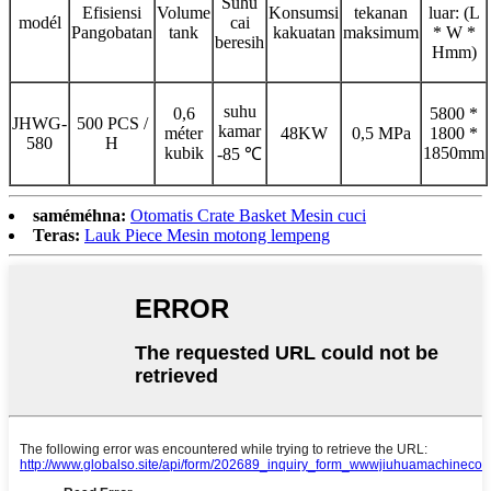
Suhu
Efisiensi
Volume
Konsumsi
tekanan
luar: (L
modél
cai
Pangobatan
tank
kakuatan
maksimum
* W *
beresih
Hmm)
suhu
0,6
5800 *
JHWG-
500 PCS /
kamar
méter
48KW
0,5 MPa
1800 *
580
H
kubik
1850mm
-85 ℃
saméméhna:
Otomatis Crate Basket Mesin cuci
Teras:
Lauk Piece Mesin motong lempeng